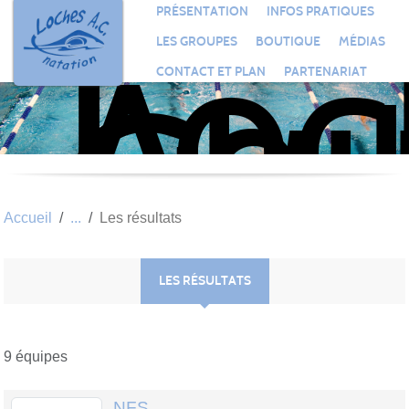
Loc
Panneau de gestion des cookies
PRÉSENTATION
INFOS PRATIQUES
Aqu
LES GROUPES
BOUTIQUE
MÉDIAS
Clu
CONTACT ET PLAN
PARTENARIAT
Nat
Accueil
Les résultats
LES RÉSULTATS
9 équipes
NFS