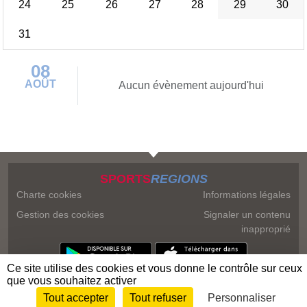
24
25
26
27
28
29
30
31
08
AOÛT
Aucun évènement aujourd'hui
SPORTS
REGIONS
Charte cookies
Informations légales
Gestion des cookies
Signaler un contenu
inapproprié
Ce site utilise des cookies et vous donne le contrôle sur ceux
que vous souhaitez activer
Tout accepter
Tout refuser
Personnaliser
Envie de participer ?
Connexion