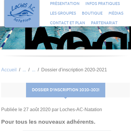
Loc
Panneau de gestion des cookies
PRÉSENTATION
INFOS PRATIQUES
Aqu
LES GROUPES
BOUTIQUE
MÉDIAS
Clu
CONTACT ET PLAN
PARTENARIAT
Nat
Accueil
Dossier d'inscription 2020-2021
DOSSIER D'INSCRIPTION 2020-2021
Publiée le
27 août 2020
par Loches-AC-Natation
Pour tous les nouveaux adhérents.