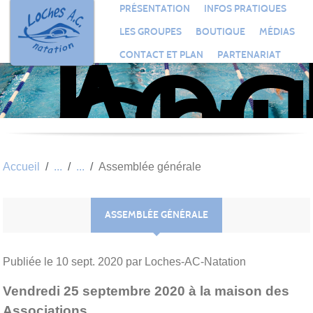
Loc
Panneau de gestion des cookies
PRÉSENTATION
INFOS PRATIQUES
Aqu
LES GROUPES
BOUTIQUE
MÉDIAS
Clu
CONTACT ET PLAN
PARTENARIAT
Nat
Accueil
Assemblée générale
ASSEMBLÉE GÉNÉRALE
Publiée le
10 sept. 2020
par Loches-AC-Natation
Vendredi 25 septembre 2020 à la maison des
Associations.