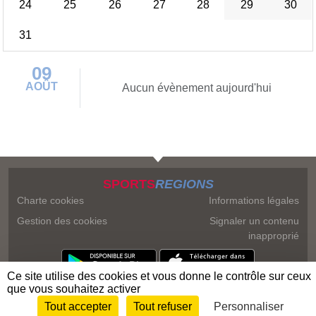
24
25
26
27
28
29
30
31
09
AOÛT
Aucun évènement aujourd'hui
SPORTS
REGIONS
Charte cookies
Informations légales
Gestion des cookies
Signaler un contenu
inapproprié
Ce site utilise des cookies et vous donne le contrôle sur ceux
que vous souhaitez activer
Tout accepter
Tout refuser
Personnaliser
Envie de participer ?
Connexion