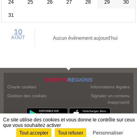
24
25
26
27
28
29
30
31
10
AOÛT
Aucun évènement aujourd'hui
SPORTS
REGIONS
Charte cookies
Informations légales
Gestion des cookies
Signaler un contenu
inapproprié
Ce site utilise des cookies et vous donne le contrôle sur ceux
que vous souhaitez activer
Tout accepter
Tout refuser
Personnaliser
Envie de participer ?
Connexion