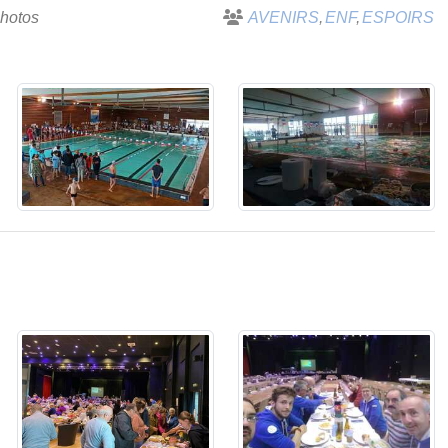
photos
AVENIRS
ENF
ESPOIRS