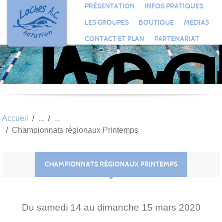
Loc
Panneau de gestion des cookies
PRÉSENTATION
INFOS PRATIQUES
Aqu
LES GROUPES
BOUTIQUE
MÉDIAS
Clu
CONTACT ET PLAN
PARTENARIAT
Nat
Accueil
Championnats régionaux Printemps
CHAMPIONNATS RÉGIONAUX PRINTEMPS
Du
samedi
14
au
dimanche
15
mars
2020