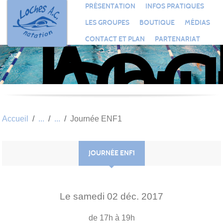
Loc
Panneau de gestion des cookies
PRÉSENTATION
INFOS PRATIQUES
Aqu
LES GROUPES
BOUTIQUE
MÉDIAS
Clu
CONTACT ET PLAN
PARTENARIAT
Nat
Accueil
Journée ENF1
JOURNÉE ENF1
Le
samedi
02
déc.
2017
de 17h à 19h