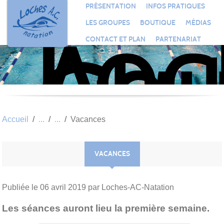
Loc
Panneau de gestion des cookies
PRÉSENTATION
INFOS PRATIQUES
Aqu
LES GROUPES
BOUTIQUE
MÉDIAS
Clu
CONTACT ET PLAN
PARTENARIAT
Nat
Accueil
Vacances
VACANCES
Publiée le
06 avril 2019
par Loches-AC-Natation
Les séances auront lieu la première semaine.