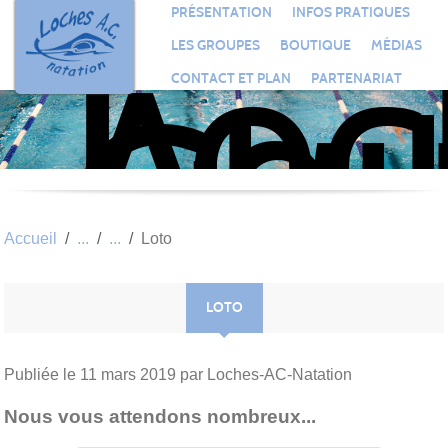
Loc
Panneau de gestion des cookies
PRÉSENTATION
INFOS PRATIQUES
Aqu
LES GROUPES
BOUTIQUE
MÉDIAS
Clu
CONTACT ET PLAN
PARTENARIAT
Nat
Accueil
Loto
LOTO
Publiée le
11 mars 2019
par Loches-AC-Natation
Nous vous attendons nombreux...