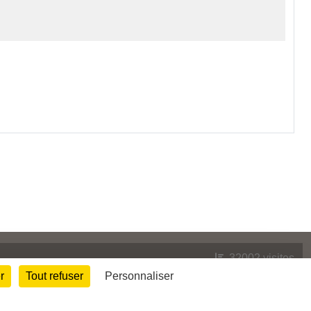
32002
visites
r
Tout refuser
Personnaliser
Informations légales
Signaler un contenu inapproprié