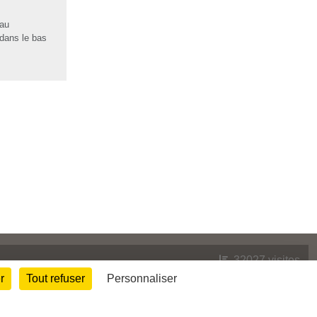
 au
 dans le bas
32027
visites
r
Tout refuser
Personnaliser
Informations légales
Signaler un contenu inapproprié