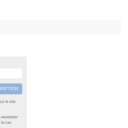
RIPTION
ur le site
a newsletter
 le cas