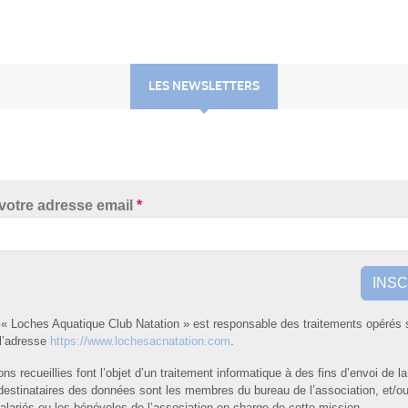
LES NEWSLETTERS
 votre adresse email
*
INSC
 « Loches Aquatique Club Natation » est responsable des traitements opérés s
 l’adresse
https://www.lochesacnatation.com
.
ns recueillies font l’objet d’un traitement informatique à des fins d’envoi de l
destinataires des données sont les membres du bureau de l’association, et/ou
alariés ou les bénévoles de l’association en charge de cette mission.